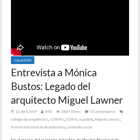
Canal INVI
Entrevista a Mónica
Bustos: Legado del
arquitecto Miguel Lawner
12 abril 2019
INVI
3607 Views
0 Comentarios
,
,
,
,
,
colegio de arquitectos
CORMU
CORVI
equidad
Miguel Lawner
,
Premio Nacional de Arquitectura
vivienda social
En el marco del reciente galardón de Premio Nacional de