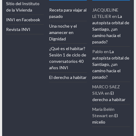
Vivienda de la Universidad de Chile.
Enlaces
Últimas
Últimos
opiniones
comentarios
Sitio del Instituto
de la Vivienda
Receta para viajar al
JACQUELINE
pasado
LETELIER
en
La
INVI en Facebook
autopista orbital de
Una noche y el
Santiago, ¿un
Revista INVI
amanecer en
camino hacia el
Dignidad
pasado?
¿Qué es el habitar?
Pablo
en
La
Sesión 1 de ciclo de
autopista orbital de
conversatorios 40
Santiago, ¿un
años INVI
camino hacia el
pasado?
El derecho a habitar
MARCO SAEZ
SILVA
en
El
derecho a habitar