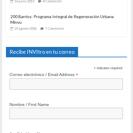
consideraciones a casi un año de su aplicación
28 diciembre 2007
11 Comments
Reconstrucción con participación: la propuesta del derecho
a la ciudad
16 junio 2010
8 Comments
200 Barrios: Programa Integral de Regeneración Urbana
Minvu
25 agosto 2006
7 Comments
Recibe INVItro en tu correo
*
indicates required
*
Correo electrónico / Email Address