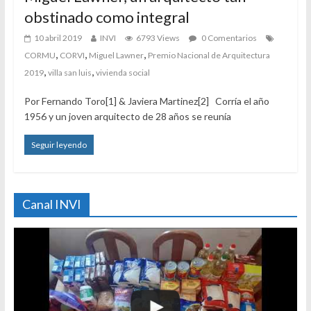
obstinado como integral
10 abril 2019
INVI
6793 Views
0 Comentarios
,
,
,
CORMU
CORVI
Miguel Lawner
Premio Nacional de Arquitectura
,
,
2019
villa san luis
vivienda social
Por Fernando Toro[1] & Javiera Martinez[2] Corría el año
1956 y un joven arquitecto de 28 años se reunía
Seguir leyendo
Canal INVI