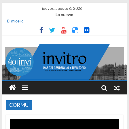
jueves, agosto 6, 2026
Lo nuevo:
El micelio
Receta para viajar al pasado
Una noche y el amanecer en Dignidad
¿Qué es el habitar? Sesión 1 de ciclo de conversatorios 40 años
INVI
El derecho a habitar
CORMU