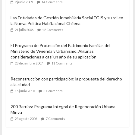
Tweets recientes
Popular
Recent
Comment
Rol y funcionamiento de las Entidades de Gestión
Inmobiliaria Social, EGIS.
2 junio 2009
14 Comments
Las Entidades de Gestión Inmobiliaria Social EGIS y su rol en
la Nueva Política Habitacional Chilena
21 julio 2006
12 Comments
El Programa de Protección del Patrimonio Familiar, del
Ministerio de Vivienda y Urbanismo. Algunas
consideraciones a casi un año de su aplicación
28 diciembre 2007
11 Comments
Reconstrucción con participación: la propuesta del derecho
a la ciudad