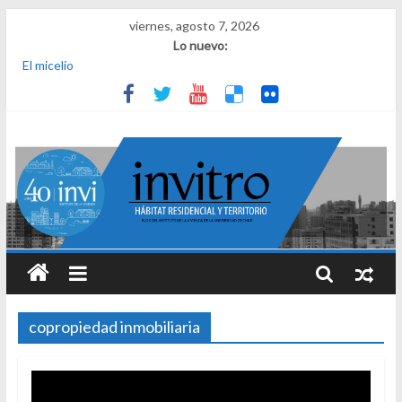
viernes, agosto 7, 2026
Lo nuevo:
El micelio
Receta para viajar al pasado
Una noche y el amanecer en Dignidad
¿Qué es el habitar? Sesión 1 de ciclo de conversatorios 40 años
INVI
El derecho a habitar
copropiedad inmobiliaria