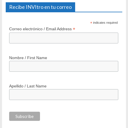
16 junio 2010
8 Comments
200 Barrios: Programa Integral de Regeneración Urbana
Minvu
25 agosto 2006
7 Comments
Recibe INVItro en tu correo
*
indicates required
*
Correo electrónico / Email Address
Nombre / First Name