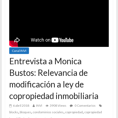
Canal INVI
Entrevista a Monica
Bustos: Relevancia de
modificación a ley de
copropiedad inmobiliaria
6 abril 2018
INVI
3908 Views
0 Comentarios
,
,
,
,
blocks
bloques
condominios sociales
copropiedad
copropiedad