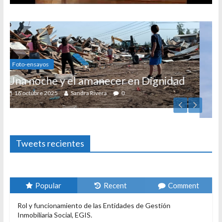
cer en Dignidad
0
Foto-ensayos
El derecho a habitar
3 enero 2024
Sandra Rivera
1