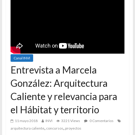
Canal INVI
Entrevista a Marcela
González: Arquitectura
Caliente y relevancia para
el Hábitat y territorio
11 mayo 2018
INVI
3221 Views
0 Comentarios
,
,
arquitectura caliente
concursos
proyectos