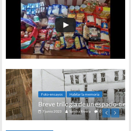
Foto-ensayos
Habitar la memoria
Breve trilogía de un espacio-tiempo
7 junio 2023
Sandra Rivera
0