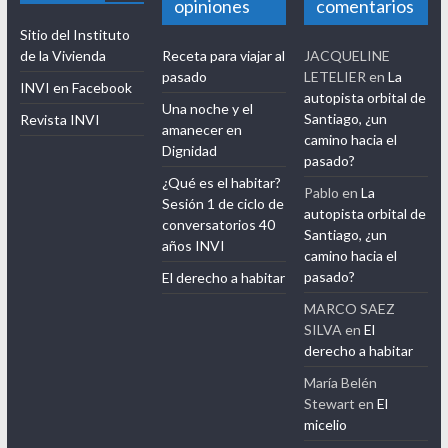
opiniones
comentarios
Sitio del Instituto
de la Vivienda
Receta para viajar al
JACQUELINE
pasado
LETELIER
en
La
INVI en Facebook
autopista orbital de
Una noche y el
Santiago, ¿un
Revista INVI
amanecer en
camino hacia el
Dignidad
pasado?
¿Qué es el habitar?
Pablo
en
La
Sesión 1 de ciclo de
autopista orbital de
conversatorios 40
Santiago, ¿un
años INVI
camino hacia el
pasado?
El derecho a habitar
MARCO SAEZ
SILVA
en
El
derecho a habitar
María Belén
Stewart
en
El
micelio