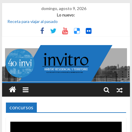
domingo, agosto 9, 2026
Lo nuevo:
Receta para viajar al pasado
Una noche y el amanecer en Dignidad
¿Qué es el habitar? Sesión 1 de ciclo de conversatorios 40 años
INVI
El derecho a habitar
El micelio
concursos