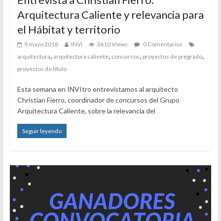
Arquitectura Caliente y relevancia para
el Hábitat y territorio
9 mayo 2018
INVI
3610 Views
0 Comentarios
,
,
,
,
arquitectura
arquitectura caliente
concursos
proyectos de pregrado
proyectos de título
Esta semana en INVItro entrevistamos al arquitecto
Christian Fierro, coordinador de concursos del Grupo
Arquitectura Caliente, sobre la relevancia del
Seguir leyendo