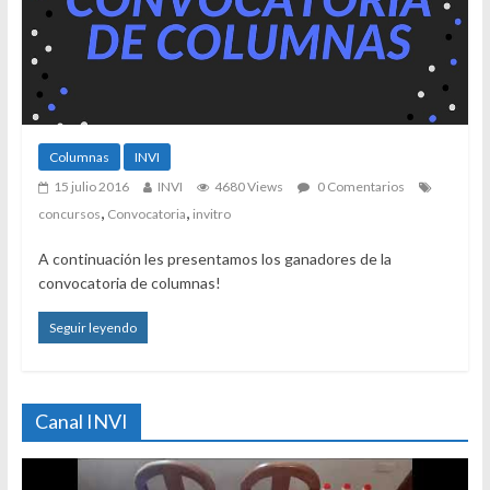
Columnas
INVI
15 julio 2016
INVI
4680 Views
0 Comentarios
,
,
concursos
Convocatoria
invitro
A continuación les presentamos los ganadores de la
convocatoria de columnas!
Seguir leyendo
Canal INVI