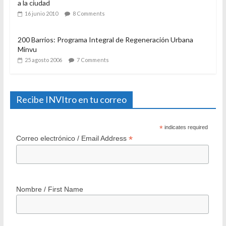
a la ciudad
16 junio 2010
8 Comments
200 Barrios: Programa Integral de Regeneración Urbana
Minvu
25 agosto 2006
7 Comments
Recibe INVItro en tu correo
*
indicates required
*
Correo electrónico / Email Address
Nombre / First Name