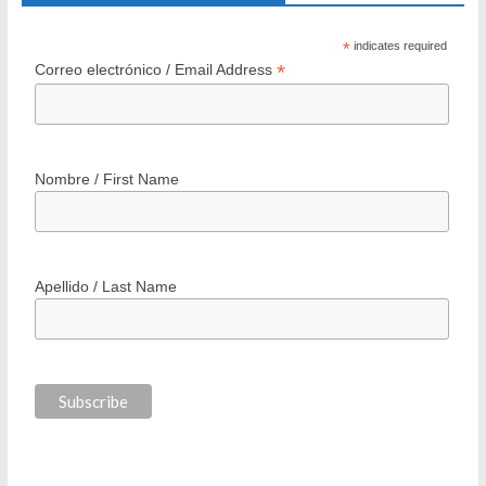
200 Barrios: Programa Integral de Regeneración Urbana
Minvu
25 agosto 2006
7 Comments
Recibe INVItro en tu correo
*
indicates required
*
Correo electrónico / Email Address
Nombre / First Name
Apellido / Last Name