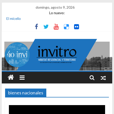
domingo, agosto 9, 2026
Lo nuevo:
El micelio
Receta para viajar al pasado
Una noche y el amanecer en Dignidad
¿Qué es el habitar? Sesión 1 de ciclo de conversatorios 40 años
INVI
El derecho a habitar
bienes nacionales