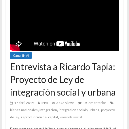
Canal INVI
Entrevista a Ricardo Tapia:
Proyecto de Ley de
integración social y urbana
17 abril 2019
INVI
3473 Views
0 Comentarios
,
,
,
bienes nacionales
integración
integración social y urbana
proyecto
,
,
de ley
reproducción del capital
vivienda social
Esta semana en #INVItro entrevistamos al director INVI, el