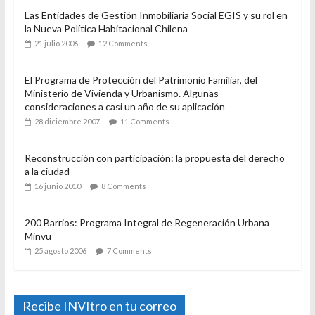
Popular
Recent
Comment
Rol y funcionamiento de las Entidades de Gestión
Inmobiliaria Social, EGIS.
2 junio 2009
14 Comments
Las Entidades de Gestión Inmobiliaria Social EGIS y su rol en
la Nueva Política Habitacional Chilena
21 julio 2006
12 Comments
El Programa de Protección del Patrimonio Familiar, del
Ministerio de Vivienda y Urbanismo. Algunas
consideraciones a casi un año de su aplicación
28 diciembre 2007
11 Comments
Reconstrucción con participación: la propuesta del derecho
a la ciudad
16 junio 2010
8 Comments