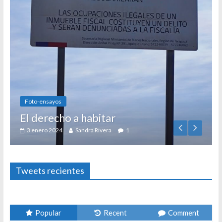
Foto-ensayos
El derecho a habitar
3 enero 2024
Sandra Rivera
1
Tweets recientes
Popular
Recent
Comment