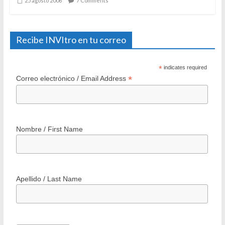
25 agosto 2006
7 Comments
Recibe INVItro en tu correo
*
indicates required
*
Correo electrónico / Email Address
Nombre / First Name
Apellido / Last Name