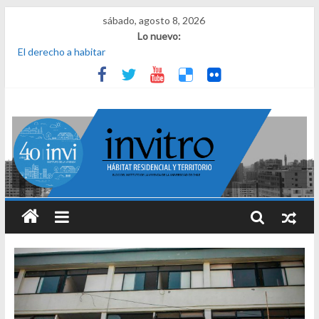
sábado, agosto 8, 2026
Lo nuevo:
El derecho a habitar
El micelio
Receta para viajar al pasado
Una noche y el amanecer en Dignidad
¿Qué es el habitar? Sesión 1 de ciclo de conversatorios 40 años
INVI