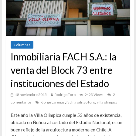
Columnas
Inmobiliaria FACH S.A.: la
venta del Block 73 entre
instituciones del Estado
18 noviembre 2015
Rodrigo Toro
9423 Views
2
,
,
,
comentarios
-Jorge Larenas
fach
rodrigo toro
villa olimpica
Este año la Villa Olímpica cumple 53 años de existencia,
ubicada en Ñuñoa al costado del Estadio Nacional, es un
buen reflejo de la arquitectura moderna en Chile. A