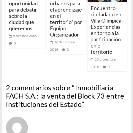
oportunidad
urbanos para
Encuentro
para debatir
el aprendizaje
ciudadano en
sobre la
en el
Villa Olímpica:
ciudad que
territorio” por
Experiencias
queremos
Equipo
en torno a la
Organizador
5 octubre 2009
participación
16 diciembre
0
en el
2016
2
territorio
23 diciembre
2016
0
2 comentarios sobre “
Inmobiliaria
FACH S.A.: la venta del Block 73 entre
instituciones del Estado
”