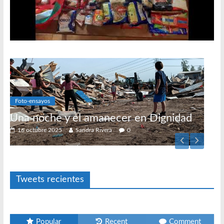
 Dignidad
Foto-ensayos
El derecho a habitar
3 enero 2024
Sandra Rivera
1