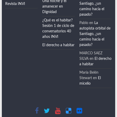
Enlaces
Últimas
Últimos
opiniones
comentarios
Sitio del Instituto
de la Vivienda
Receta para viajar al
JACQUELINE
pasado
LETELIER
en
La
INVI en Facebook
autopista orbital de
Una noche y el
Santiago, ¿un
Revista INVI
amanecer en
camino hacia el
Dignidad
pasado?
¿Qué es el habitar?
Pablo
en
La
Sesión 1 de ciclo de
autopista orbital de
conversatorios 40
Santiago, ¿un
años INVI
camino hacia el
pasado?
El derecho a habitar
MARCO SAEZ
SILVA
en
El derecho
a habitar
María Belén