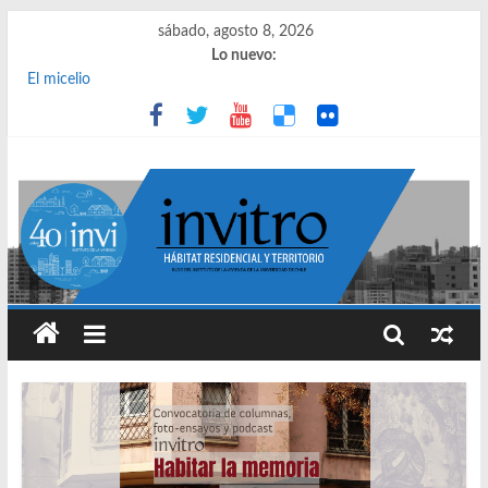
sábado, agosto 8, 2026
Lo nuevo:
El micelio
Receta para viajar al pasado
Una noche y el amanecer en Dignidad
¿Qué es el habitar? Sesión 1 de ciclo de conversatorios 40 años
INVI
El derecho a habitar