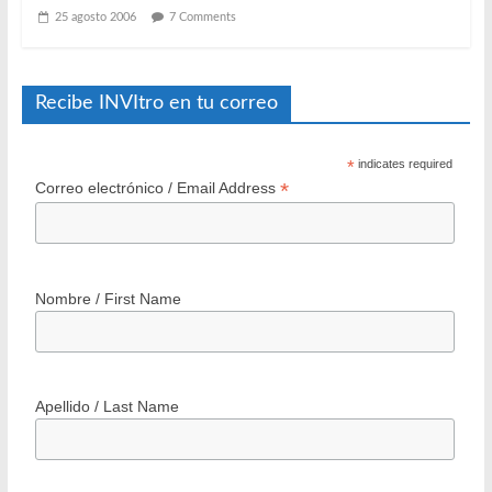
Reconstrucción con participación: la propuesta del derecho a
la ciudad
16 junio 2010
8 Comments
200 Barrios: Programa Integral de Regeneración Urbana
Minvu
25 agosto 2006
7 Comments
Recibe INVItro en tu correo
*
indicates required
*
Correo electrónico / Email Address
Nombre / First Name