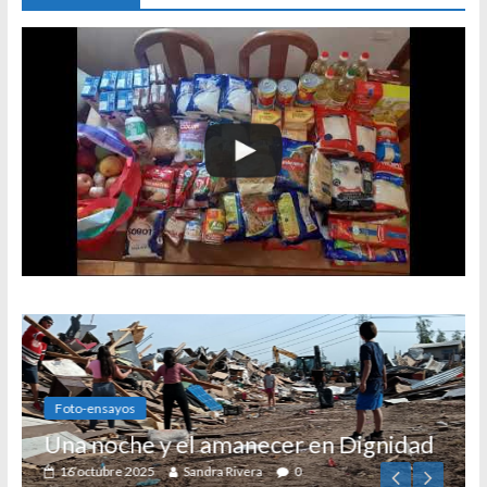
e y el amanecer en Dignidad
25
Sandra Rivera
0