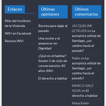
Blog INVI
Este Blog tiene el propósito de establecer redes de colaboración
y fortalecer la vinculación con el medio del Instituto de la
Vivienda de la Universidad de Chile.
Enlaces
Últimas
Últimos
opiniones
comentarios
Sitio del Instituto
de la Vivienda
Receta para viajar al
JACQUELINE
pasado
LETELIER
en
La
INVI en Facebook
autopista orbital de
Una noche y el
Santiago, ¿un
Revista INVI
amanecer en
camino hacia el
Dignidad
pasado?
¿Qué es el habitar?
Pablo
en
La
Sesión 1 de ciclo de
autopista orbital de
conversatorios 40
Santiago, ¿un
años INVI
camino hacia el