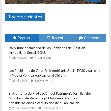
Foto-ensayos
El derecho a 
3 enero 2024
San
Tweets recientes
Popular
Recent
Comment
Rol y funcionamiento de las Entidades de Gestión
Inmobiliaria Social, EGIS.
2 junio 2009
14 Comments
Las Entidades de Gestión Inmobiliaria Social EGIS y su rol en
la Nueva Política Habitacional Chilena
21 julio 2006
12 Comments