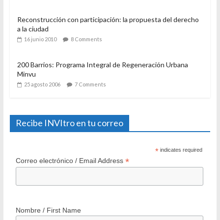
El Programa de Protección del Patrimonio Familiar, del
Ministerio de Vivienda y Urbanismo. Algunas
consideraciones a casi un año de su aplicación
28 diciembre 2007
11 Comments
Reconstrucción con participación: la propuesta del derecho
a la ciudad
16 junio 2010
8 Comments
200 Barrios: Programa Integral de Regeneración Urbana
Minvu
25 agosto 2006
7 Comments
Recibe INVItro en tu correo
*
indicates required