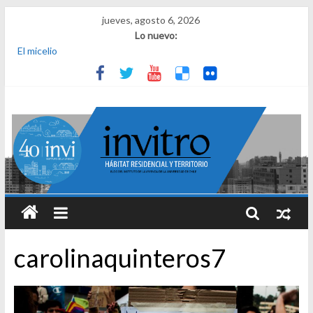
jueves, agosto 6, 2026
Lo nuevo:
El micelio
Receta para viajar al pasado
Una noche y el amanecer en Dignidad
¿Qué es el habitar? Sesión 1 de ciclo de conversatorios 40 años
INVI
El derecho a habitar
carolinaquinteros7