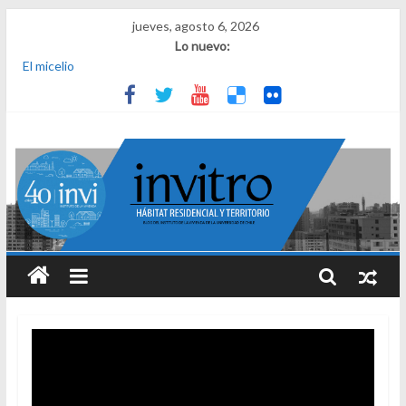
jueves, agosto 6, 2026
Lo nuevo:
El micelio
Receta para viajar al pasado
Una noche y el amanecer en Dignidad
¿Qué es el habitar? Sesión 1 de ciclo de conversatorios 40 años
INVI
El derecho a habitar