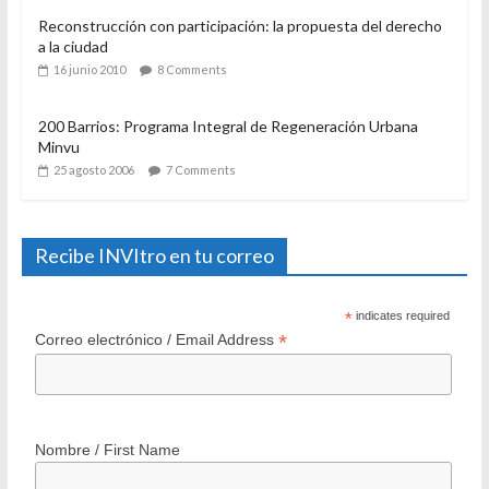
28 diciembre 2007
11 Comments
Reconstrucción con participación: la propuesta del derecho
a la ciudad
16 junio 2010
8 Comments
200 Barrios: Programa Integral de Regeneración Urbana
Minvu
25 agosto 2006
7 Comments
Recibe INVItro en tu correo
*
indicates required
*
Correo electrónico / Email Address