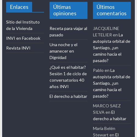
Vivienda de la Universidad de Chile.
Enlaces
Últimas
Últimos
opiniones
comentarios
Sitio del Instituto
de la Vivienda
Receta para viajar al
JACQUELINE
pasado
LETELIER
en
La
INVI en Facebook
autopista orbital de
Una noche y el
Santiago, ¿un
Revista INVI
amanecer en
camino hacia el
Dignidad
pasado?
¿Qué es el habitar?
Pablo
en
La
Sesión 1 de ciclo de
autopista orbital de
conversatorios 40
Santiago, ¿un
años INVI
camino hacia el
pasado?
El derecho a habitar
MARCO SAEZ
SILVA
en
El
derecho a habitar