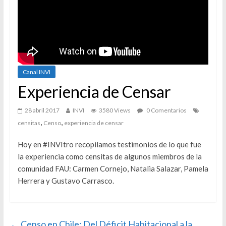
Canal INVI
Experiencia de Censar
28 abril 2017
INVI
3580 Views
0 Comentarios
,
,
censitas
Censo
experiencia de censar
Hoy en #INVItro recopilamos testimonios de lo que fue
la experiencia como censitas de algunos miembros de la
comunidad FAU: Carmen Cornejo, Natalia Salazar, Pamela
Herrera y Gustavo Carrasco.
←
Censo en Chile: Del Déficit Habitacional a la