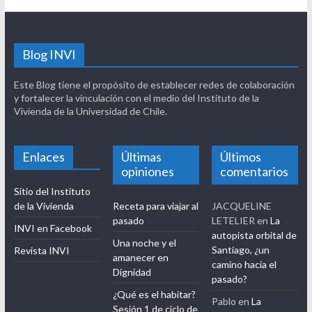
Blog INVI
Este Blog tiene el propósito de establecer redes de colaboración
y fortalecer la vinculación con el medio del Instituto de la
Vivienda de la Universidad de Chile.
Enlaces
Últimas
Últimos
opiniones
comentarios
Sitio del Instituto
de la Vivienda
Receta para viajar al
JACQUELINE
pasado
LETELIER
en
La
INVI en Facebook
autopista orbital de
Una noche y el
Santiago, ¿un
Revista INVI
amanecer en
camino hacia el
Dignidad
pasado?
¿Qué es el habitar?
Pablo
en
La
Sesión 1 de ciclo de
autopista orbital de
conversatorios 40