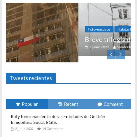
Foto-ensayos
Habitar la memoria
Breve trilogía de un espacio-tiemp
7 junio 2023
Sandra Rivera
0
Tweets recientes
Popular
Recent
Comment
Rol y funcionamiento de las Entidades de Gestión
Inmobiliaria Social, EGIS.
2 junio 2009
14 Comments