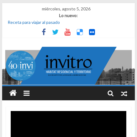
miércoles, agosto 5, 2026
Lo nuevo:
Receta para viajar al pasado
Una noche y el amanecer en Dignidad
¿Qué es el habitar? Sesión 1 de ciclo de conversatorios 40 años
INVI
El derecho a habitar
El micelio