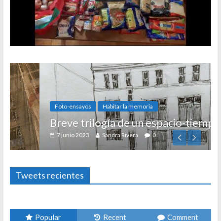
Foto-ensayos
Habitar la memoria
Breve trilogía de un espacio-tiempo
7 junio 2023
Sandra Rivera
0
Tweets recientes
Popular
Recent
Comment