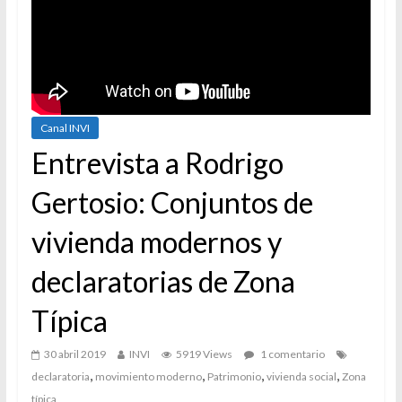
Canal INVI
Entrevista a Rodrigo
Gertosio: Conjuntos de
vivienda modernos y
declaratorias de Zona
Típica
30 abril 2019
INVI
5919 Views
1 comentario
,
,
,
,
declaratoria
movimiento moderno
Patrimonio
vivienda social
Zona
típica