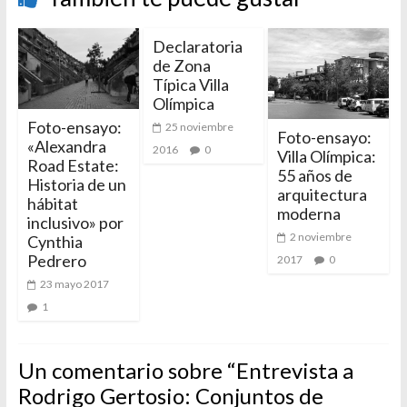
Declaratoria
de Zona
Típica Villa
Olímpica
Foto-ensayo:
25 noviembre
Foto-ensayo:
«Alexandra
2016
0
Villa Olímpica:
Road Estate:
55 años de
Historia de un
arquitectura
hábitat
moderna
inclusivo» por
2 noviembre
Cynthia
Pedrero
2017
0
23 mayo 2017
1
Un comentario sobre “
Entrevista a
Rodrigo Gertosio: Conjuntos de