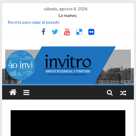
sábado, agosto 8, 2026
Lo nuevo:
Receta para viajar al pasado
Una noche y el amanecer en Dignidad
¿Qué es el habitar? Sesión 1 de ciclo de conversatorios 40 años
INVI
El derecho a habitar
El micelio