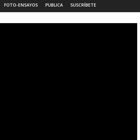
FOTO-ENSAYOS
PUBLICA
SUSCRÍBETE
oto-ensayos
Habitar la memoria
Foto-ensayos
reve trilogía de un espacio-
Una noche y el 
iempo
Dignidad
7 junio 2023
Sandra Rivera
0
16 octubre 2025
Sand