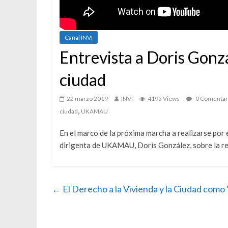
Canal INVI
Entrevista a Doris Gonzá
ciudad
22 marzo 2019
INVI
4195 Views
0 Comentar
,
ciudad
UKAMAU
En el marco de la próxima marcha a realizarse por 
dirigenta de UKAMAU, Doris González, sobre la rel
←
El Derecho a la Vivienda y la Ciudad como “c