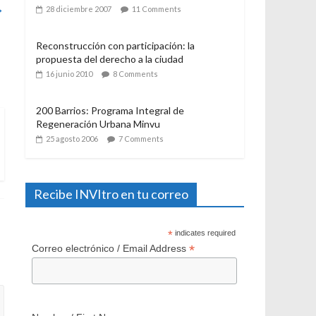
→
21 julio 2006
12 Comments
El Programa de Protección del Patrimonio
Familiar, del Ministerio de Vivienda y
Urbanismo. Algunas consideraciones a casi
un año de su aplicación
28 diciembre 2007
11 Comments
Reconstrucción con participación: la
propuesta del derecho a la ciudad
16 junio 2010
8 Comments
200 Barrios: Programa Integral de
Regeneración Urbana Minvu
25 agosto 2006
7 Comments
Recibe INVItro en tu correo