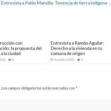
Entrevista a Pablo Mansilla: Tenencia de tierra indígena
rucción con
Entrevista a Ramón Aguilar:
ación: la propuesta del
Derecho a la vivienda en tu
a la ciudad
comuna de origen
2010
8
9 octubre 2019
0
.
Los campos obligatorios están marcados con
*