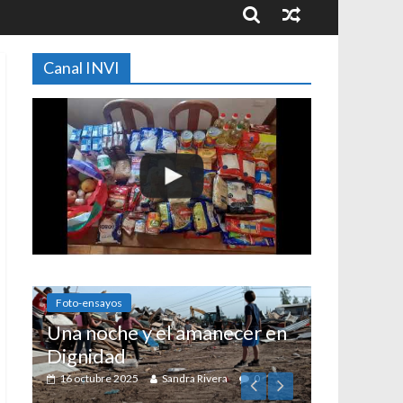
Canal INVI
amanecer en
ra Rivera
0