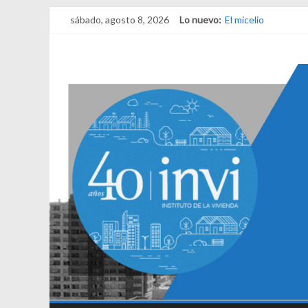
sábado, agosto 8, 2026
Lo nuevo:
El micelio
Receta para viajar 
Una noche y el ama
¿Qué es el habitar?
El derecho a habita