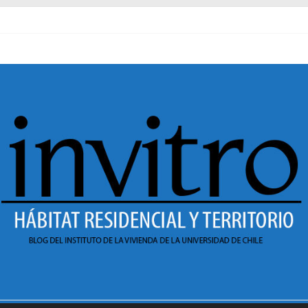
al pasado
necer en Dignidad
 Sesión 1 de ciclo de conversatorios 40 años INVI
r