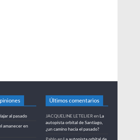
opiniones
Últimos comentarios
iajar al pasado
JACQUELINE LETELIER
en
La
autopista orbital de Santiago,
el amanecer en
¿un camino hacia el pasado?
Pablo
en
La autopista orbital de