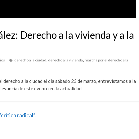
lez: Derecho a la vivienda y a la
,
,
ios
derecho a la ciudad
derecho a la vivienda
marcha por el derecho a la
el derecho a la ciudad el día sábado 23 de marzo, entrevistamos a la
evancia de este evento en la actualidad.
rítica radical”.