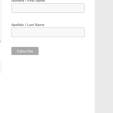
*
indicates required
*
Correo electrónico / Email Address
Nombre / First Name
Apellido / Last Name