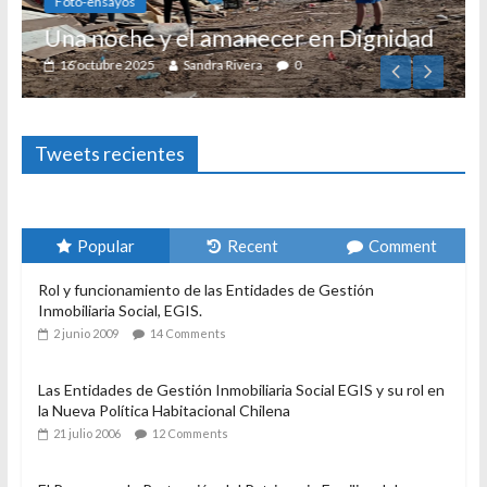
Foto-ensayos
Una noche y el amanecer en Dignidad
16 octubre 2025
Sandra Rivera
0
Tweets recientes
F
El
Popular
Recent
Comment
Rol y funcionamiento de las Entidades de Gestión
Inmobiliaria Social, EGIS.
2 junio 2009
14 Comments
Las Entidades de Gestión Inmobiliaria Social EGIS y su rol en
la Nueva Política Habitacional Chilena
21 julio 2006
12 Comments