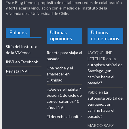
Este Blog tiene el propósito de establecer redes de colaboración
y fortalecer la vinculación con el medio del Instituto de la
Vivienda de la Universidad de Chile.
Enlaces
Últimas
Últimos
opiniones
comentarios
Sitio del Instituto
de la Vivienda
Receta para viajar al
JACQUELINE
pasado
LETELIER
en
La
INVI en Facebook
autopista orbital de
Una noche y el
Santiago, ¿un
Revista INVI
amanecer en
camino hacia el
Dignidad
pasado?
¿Qué es el habitar?
Pablo
en
La
Sesión 1 de ciclo de
autopista orbital de
conversatorios 40
Santiago, ¿un
años INVI
camino hacia el
pasado?
El derecho a habitar