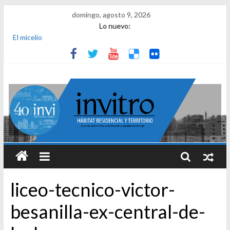
domingo, agosto 9, 2026
Lo nuevo:
El micelio
Receta para viajar al pasado
Una noche y el amanecer en Dignidad
¿Qué es el habitar? Sesión 1 de ciclo de conversatorios 40 años
INVI
El derecho a habitar
liceo-tecnico-victor-
besanilla-ex-central-de-