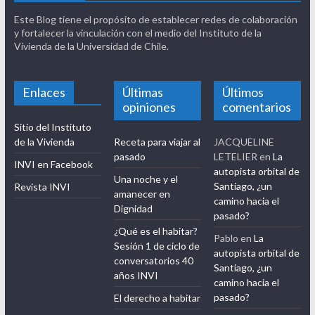
Este Blog tiene el propósito de establecer redes de colaboración
y fortalecer la vinculación con el medio del Instituto de la
Vivienda de la Universidad de Chile.
Enlaces
Últimas
Últimos
opiniones
comentarios
Sitio del Instituto
de la Vivienda
Receta para viajar al
JACQUELINE
pasado
LETELIER
en
La
INVI en Facebook
autopista orbital de
Una noche y el
Santiago, ¿un
Revista INVI
amanecer en
camino hacia el
Dignidad
pasado?
¿Qué es el habitar?
Pablo
en
La
Sesión 1 de ciclo de
autopista orbital de
conversatorios 40
Santiago, ¿un
años INVI
camino hacia el
pasado?
El derecho a habitar