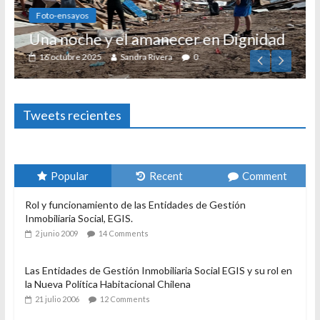
Foto-ensayos
Una noche y el amanecer en Dignidad
16 octubre 2025
Sandra Rivera
0
Tweets recientes
Popular
Recent
Comment
Rol y funcionamiento de las Entidades de Gestión
Inmobiliaria Social, EGIS.
2 junio 2009
14 Comments
Las Entidades de Gestión Inmobiliaria Social EGIS y su rol en
la Nueva Política Habitacional Chilena
21 julio 2006
12 Comments