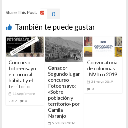
Share This Post:
0
También te puede gustar
Concurso
Convocatoria
Ganador
foto-ensayo
de columnas
Segundo lugar
en torno al
INVItro 2019
concurso
hábitat y el
31 mayo 2019
Fotoensayo:
territorio.
0
«Sobre
11 septiembre
población y
2019
0
territorio» por
Camila
Naranjo
5 octubre 2016