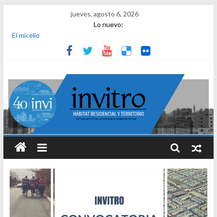
jueves, agosto 6, 2026
Lo nuevo:
El micelio
Receta para viajar al pasado
Una noche y el amanecer en Dignidad
¿Qué es el habitar? Sesión 1 de ciclo de conversatorios 40 años
INVI
El derecho a habitar