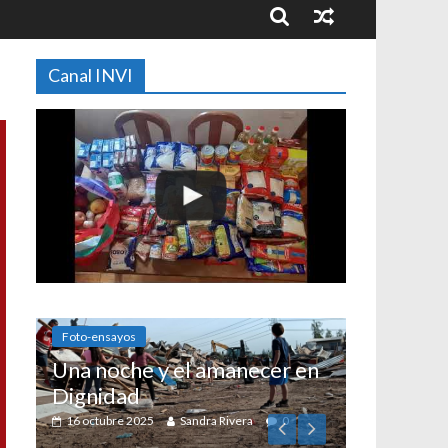
Canal INVI
 y el amanecer en
25
Sandra Rivera
0