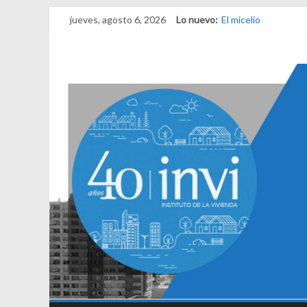
jueves, agosto 6, 2026
Lo nuevo:
El micelio
Receta para viajar a
Una noche y el ama
¿Qué es el habitar?
El derecho a habitar