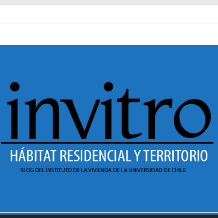
l pasado
necer en Dignidad
 Sesión 1 de ciclo de conversatorios 40 años INVI