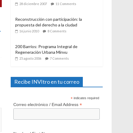
21 julio 2006
12 Comments
El Programa de Protección del Patrimonio
Familiar, del Ministerio de Vivienda y
→
Urbanismo. Algunas consideraciones a casi
un año de su aplicación
28 diciembre 2007
11 Comments
Reconstrucción con participación: la
propuesta del derecho a la ciudad
16 junio 2010
8 Comments
200 Barrios: Programa Integral de
Regeneración Urbana Minvu
25 agosto 2006
7 Comments
Recibe INVItro en tu correo