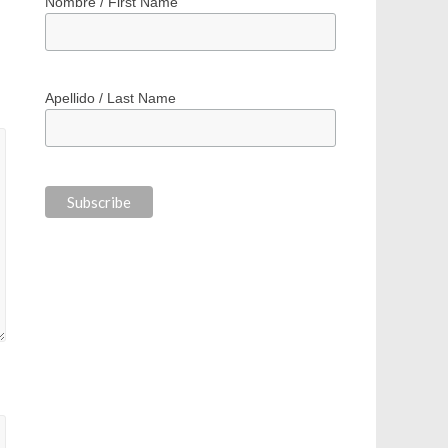
*
indicates required
*
Correo electrónico / Email Address
Nombre / First Name
Apellido / Last Name