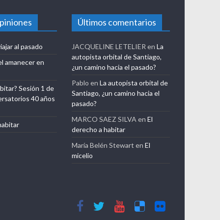
opiniones
Últimos comentarios
iajar al pasado
JACQUELINE LETELIER
en
La
autopista orbital de Santiago,
el amanecer en
¿un camino hacia el pasado?
Pablo
en
La autopista orbital de
bitar? Sesión 1 de
Santiago, ¿un camino hacia el
ersatorios 40 años
pasado?
MARCO SAEZ SILVA
en
El
habitar
derecho a habitar
María Belén Stewart
en
El
micelio