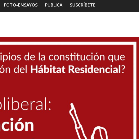
FOTO-ENSAYOS
PUBLICA
SUSCRÍBETE
Foto-ensayos
Habitar la memoria
Foto-ensayos
Breve trilogía de un espacio-
Una noche
tiempo
Dignidad
7 junio 2023
Sandra Rivera
0
16 octubre 20