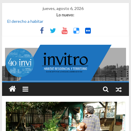
jueves, agosto 6, 2026
Lo nuevo:
El derecho a habitar
El micelio
Receta para viajar al pasado
Una noche y el amanecer en Dignidad
¿Qué es el habitar? Sesión 1 de ciclo de conversatorios 40 años
INVI