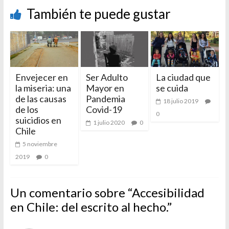
También te puede gustar
Envejecer en
Ser Adulto
La ciudad que
la miseria: una
Mayor en
se cuida
de las causas
Pandemia
18 julio 2019
de los
Covid-19
0
suicidios en
1 julio 2020
0
Chile
5 noviembre
2019
0
Un comentario sobre “
Accesibilidad
en Chile: del escrito al hecho.
”