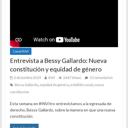
Canal INVI
Entrevista a Bessy Gallardo: Nueva
constitución y equidad de género
2 diciembre 2019
INVI
2647 Views
0 Comentarios
,
,
,
Bessy Gallardo
equidad de género
estallido social
nueva
constitución
Esta semana en #INVItro entrevistamos a la egresada de
derecho, Bessy Gallardo, sobre la manera en que una nueva
constitución
Seguir leyendo