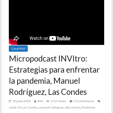
Canal INVI
Micropodcast INVItro:
Estrategias para enfrentar
la pandemia, Manuel
Rodríguez, Las Condes
19 junio 2020
INVI
2712 Views
0 Comentarios
,
,
,
,
covid-19
Las Condes
manuel rodríguez
olla común
Pandemia