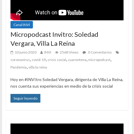
Canal INVI
Micropodcast Invitro: Soledad
Vergara, Villa La Reina
10 junio 2020
INVI
2568 Views
0 Comentarios
,
,
,
,
,
coronavirus
covid-19
crisis social
cuarentena
micropodcast
,
Pandemia
villa la reina
Hoy en #INVItro Soledad Vergara, dirigenta de Villa La Reina,
nos cuenta sus experiencias en medio de la crisis social
Seguir leyendo