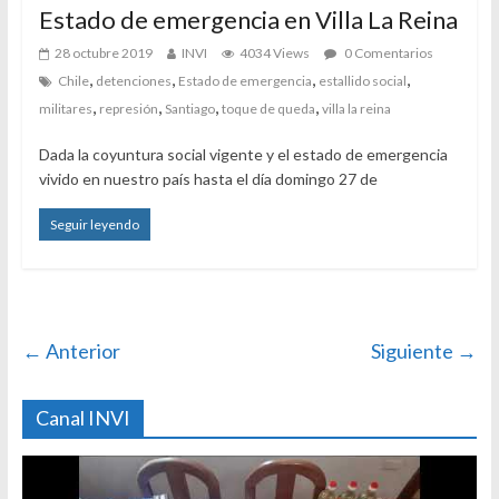
Estado de emergencia en Villa La Reina
28 octubre 2019
INVI
4034 Views
0 Comentarios
,
,
,
,
Chile
detenciones
Estado de emergencia
estallido social
,
,
,
,
militares
represión
Santiago
toque de queda
villa la reina
Dada la coyuntura social vigente y el estado de emergencia
vivido en nuestro país hasta el día domingo 27 de
Seguir leyendo
← Anterior
Siguiente →
Canal INVI