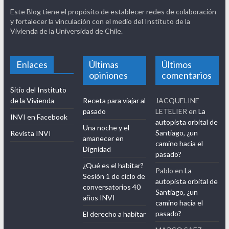
Este Blog tiene el propósito de establecer redes de colaboración
y fortalecer la vinculación con el medio del Instituto de la
Vivienda de la Universidad de Chile.
Enlaces
Últimas
Últimos
opiniones
comentarios
Sitio del Instituto
de la Vivienda
Receta para viajar al
JACQUELINE
pasado
LETELIER
en
La
INVI en Facebook
autopista orbital de
Una noche y el
Santiago, ¿un
Revista INVI
amanecer en
camino hacia el
Dignidad
pasado?
¿Qué es el habitar?
Pablo
en
La
Sesión 1 de ciclo de
autopista orbital de
conversatorios 40
Santiago, ¿un
años INVI
camino hacia el
pasado?
El derecho a habitar