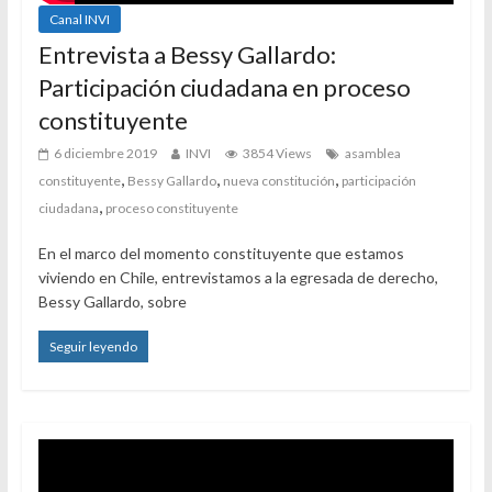
Canal INVI
Entrevista a Bessy Gallardo:
Participación ciudadana en proceso
constituyente
6 diciembre 2019
INVI
3854 Views
asamblea
,
,
,
constituyente
Bessy Gallardo
nueva constitución
participación
,
ciudadana
proceso constituyente
En el marco del momento constituyente que estamos
viviendo en Chile, entrevistamos a la egresada de derecho,
Bessy Gallardo, sobre
Seguir leyendo