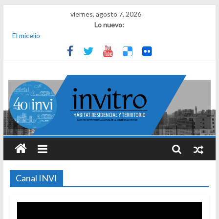
viernes, agosto 7, 2026
Lo nuevo:
El micelio
Receta para viajar al pasado
Una noche y el amanecer en Dignidad
¿Qué es el habitar? Sesión 1 de ciclo de conversatorios 40 años
INVI
El derecho a habitar
Canal INVI