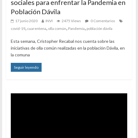
sociales para enfrentar la Pandemia en
Población Dávila
17 junio 2020
INVI
2475 Views
0 Comentarios
,
,
,
,
covid-19
cuarentena
olla común
Pandemia
población dávila
Esta semana, Cristopher Recabal nos cuenta sobre las
iniciativas de olla común realizadas en la población Dávila, en
la comuna
Seguir leyendo